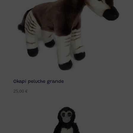
Okapi peluche grande
25,00
€