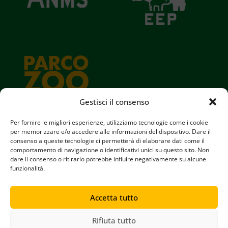
Gestisci il consenso
Per fornire le migliori esperienze, utilizziamo tecnologie come i cookie
per memorizzare e/o accedere alle informazioni del dispositivo. Dare il
consenso a queste tecnologie ci permetterà di elaborare dati come il
Parco Zoo Falconara srl
comportamento di navigazione o identificativi unici su questo sito. Non
Iscritta al registro delle imprese di Ancona N° 00880380423
dare il consenso o ritirarlo potrebbe influire negativamente su alcune
REA N° AN95352 || Capitale Sociale € 60.000,00
funzionalità.
Accetta tutto
Copyright © 2024 Parco Zoo Falconara
Tutti i diritti riservati
Rifiuta tutto