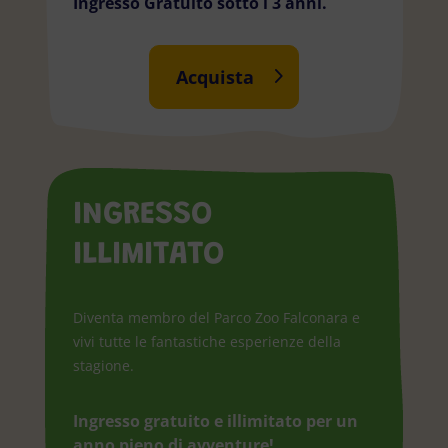
Ingresso Gratuito sotto i 3 anni.
Acquista
INGRESSO
ILLIMITATO
Diventa membro del Parco Zoo Falconara e
vivi tutte le fantastiche esperienze della
stagione.
Ingresso gratuito e illimitato per un
anno pieno di avventure!