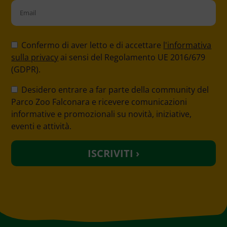
P
l
Confermo di aver letto e di accettare
l'informativa
e
sulla privacy
ai sensi del Regolamento UE 2016/679
a
(GDPR).
s
Desidero entrare a far parte della community del
e
Parco Zoo Falconara e ricevere comunicazioni
l
informative e promozionali su novità, iniziative,
e
eventi e attività.
a
v
e
t
h
i
s
f
i