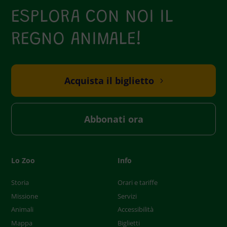
e
ESPLORA CON NOI IL
l
REGNO ANIMALE!
d
e
m
p
Acquista il biglietto
t
y
.
Abbonati ora
Lo Zoo
Info
Storia
Orari e tariffe
Missione
Servizi
Animali
Accessibilità
Mappa
Biglietti