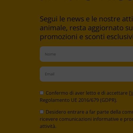
Segui le news e le nostre at
animale, resta aggiornato sugl
promozioni e sconti esclusivi
Please
leave
Confermo di aver letto e di accettare
l
this
Regolamento UE 2016/679 (GDPR).
field
Desidero entrare a far parte della co
empty.
ricevere comunicazioni informative e promo
attività.