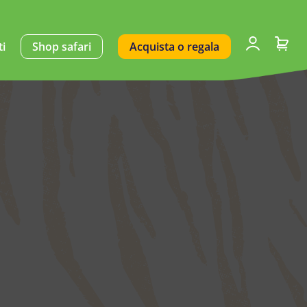
ti
Shop safari
Acquista o regala