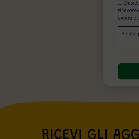
field
Deside
empty.
ricevere
eventi e a
Please 
RICEVI GLI AG