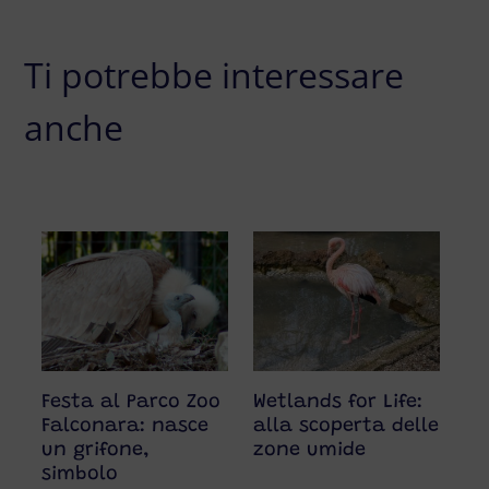
Ti potrebbe interessare
anche
Festa al Parco Zoo
Wetlands for Life:
Da
Falconara: nasce
alla scoperta delle
pr
un grifone,
zone umide
nu
simbolo
cr