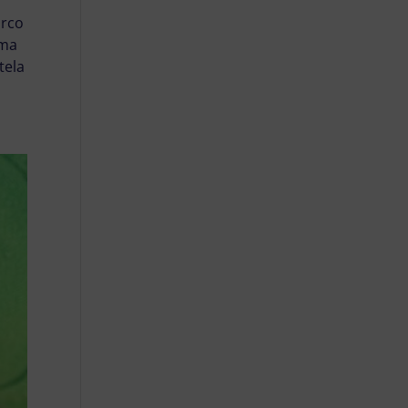
arco
 ma
tela