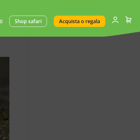
ti
Shop safari
Acquista o regala