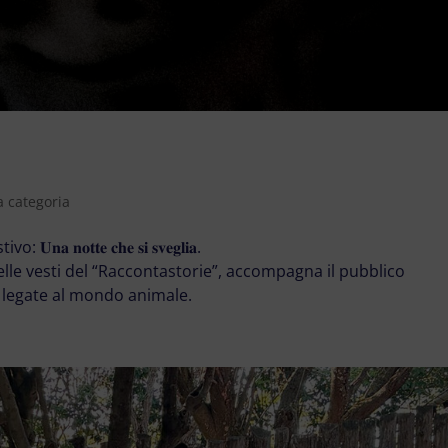
6
 categoria
𝐨𝐭𝐭𝐞 𝐜𝐡𝐞 𝐬𝐢 𝐬𝐯𝐞𝐠𝐥𝐢𝐚.
elle vesti del “Raccontastorie”, accompagna il pubblico
e legate al mondo animale.