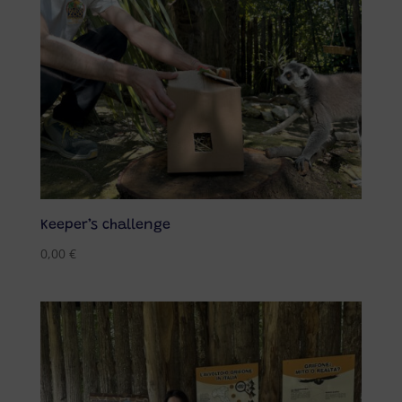
Keeper’s challenge
0,00
€