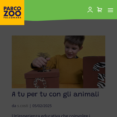
A tu per tu con gli animali
da
s.costi
|
05/02/2025
Un’esperienza educativa che coinvolge i