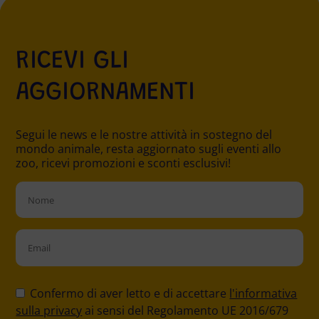
scogliere per la...
RICEVI GLI
AGGIORNAMENTI
Segui le news e le nostre attività in sostegno del
mondo animale, resta aggiornato sugli eventi allo
zoo, ricevi promozioni e sconti esclusivi!
Please
leave
Confermo di aver letto e di accettare
l'informativa
this
sulla privacy
ai sensi del Regolamento UE 2016/679