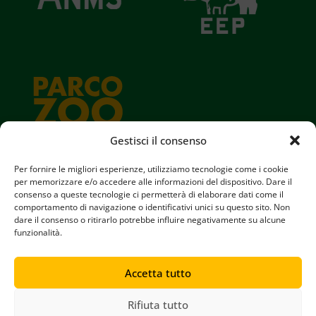
Gestisci il consenso
Per fornire le migliori esperienze, utilizziamo tecnologie come i cookie
per memorizzare e/o accedere alle informazioni del dispositivo. Dare il
consenso a queste tecnologie ci permetterà di elaborare dati come il
Parco Zoo Falconara srl
comportamento di navigazione o identificativi unici su questo sito. Non
Iscritta al registro delle imprese di Ancona N° 00880380423
dare il consenso o ritirarlo potrebbe influire negativamente su alcune
REA N° AN95352 || Capitale Sociale € 60.000,00
funzionalità.
Accetta tutto
Copyright © 2024 Parco Zoo Falconara
Tutti i diritti riservati
Rifiuta tutto