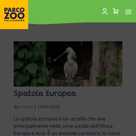
Spatola Europea
da
s.costi
|
15/01/2025
La spatola europea è un uccello che vive
principalmente nelle zone umide dell’Africa,
Europa e Asia. É un animale carnivoro, si nutre