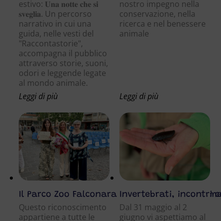
estivo: 𝐔𝐧𝐚 𝐧𝐨𝐭𝐭𝐞 𝐜𝐡𝐞 𝐬𝐢
nostro impegno nella
𝐬𝐯𝐞𝐠𝐥𝐢𝐚. Un percorso
conservazione, nella
narrativo in cui una
ricerca e nel benessere
guida, nelle vesti del
animale
"Raccontastorie",
accompagna il pubblico
attraverso storie, suoni,
odori e leggende legate
al mondo animale.
Leggi di più
Leggi di più
Il Parco Zoo Falconara riceve la Civica Benem
Invertebrati, incontri 
Questo riconoscimento
Dal 31 maggio al 2
appartiene a tutte le
giugno vi aspettiamo al