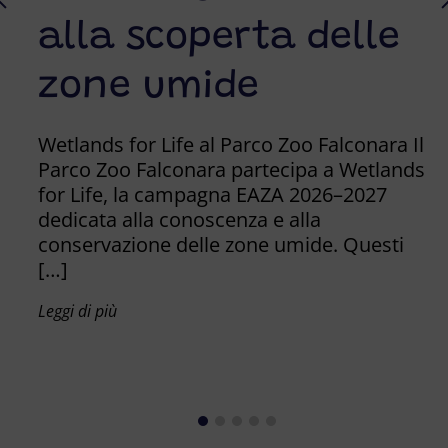
p
alla scoperta delle
n
zone umide
c
F
Wetlands for Life al Parco Zoo Falconara Il
Parco Zoo Falconara partecipa a Wetlands
for Life, la campagna EAZA 2026–2027
Ra
dedicata alla conoscenza e alla
ec
conservazione delle zone umide. Questi
st
[…]
ma
de
Leggi di più
pr
Leg