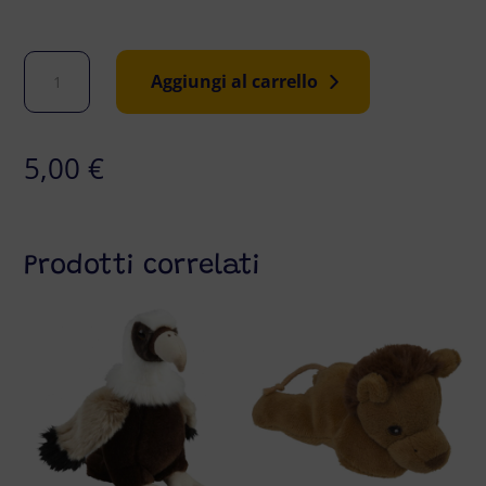
Fenicottero
Aggiungi al carrello
peluche
piccolo
quantità
5,00
€
Prodotti correlati