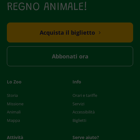
REGNO ANIMALE!
d
e
m
p
Acquista il biglietto
t
y
.
Abbonati ora
Lo Zoo
Info
Storia
Orari e tariffe
Missione
Servizi
Animali
Accessibilità
Mappa
Biglietti
Attività
Serve aiuto?