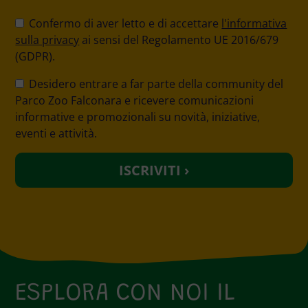
P
l
Confermo di aver letto e di accettare
l'informativa
e
sulla privacy
ai sensi del Regolamento UE 2016/679
a
(GDPR).
s
Desidero entrare a far parte della community del
e
Parco Zoo Falconara e ricevere comunicazioni
l
informative e promozionali su novità, iniziative,
e
eventi e attività.
a
v
e
t
h
i
s
f
i
e
ESPLORA CON NOI IL
l