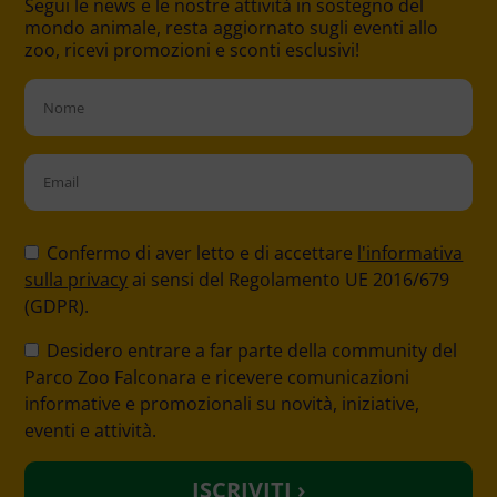
Segui le news e le nostre attività in sostegno del
mondo animale, resta aggiornato sugli eventi allo
zoo, ricevi promozioni e sconti esclusivi!
P
l
Confermo di aver letto e di accettare
l'informativa
e
sulla privacy
ai sensi del Regolamento UE 2016/679
a
(GDPR).
s
Desidero entrare a far parte della community del
e
Parco Zoo Falconara e ricevere comunicazioni
l
informative e promozionali su novità, iniziative,
e
eventi e attività.
a
v
e