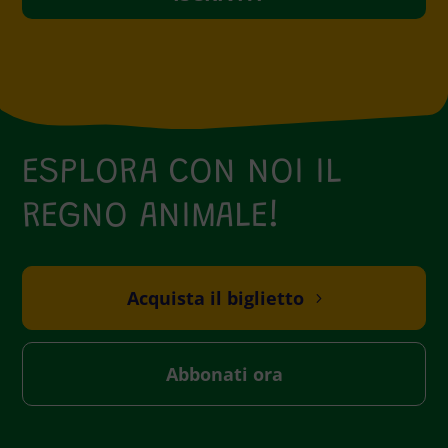
t
h
i
s
f
i
e
ESPLORA CON NOI IL
l
REGNO ANIMALE!
d
e
m
p
Acquista il biglietto
t
y
.
Abbonati ora