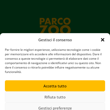
Gestisci il consenso
Per fornire le migliori esperienze, utilizziamo tecnologie come i cookie
per memorizzare e/o accedere alle informazioni del dispositivo. Dare il
consenso a queste tecnologie ci permetterà di elaborare dati come il
Parco Zoo Falconara srl
comportamento di navigazione o identificativi unici su questo sito. Non
Iscritta al registro delle imprese di Ancona N° 00880380423
dare il consenso o ritirarlo potrebbe influire negativamente su alcune
REA N° AN95352 || Capitale Sociale € 60.000,00
funzionalità.
Accetta tutto
Copyright © 2024 Parco Zoo Falconara
Tutti i diritti riservati
Rifiuta tutto
Termini e condizioni
Gestisci preferenze