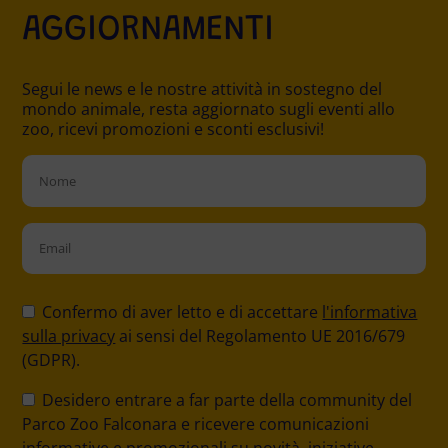
AGGIORNAMENTI
Segui le news e le nostre attività in sostegno del
mondo animale, resta aggiornato sugli eventi allo
zoo, ricevi promozioni e sconti esclusivi!
Please
leave
Confermo di aver letto e di accettare
l'informativa
this
sulla privacy
ai sensi del Regolamento UE 2016/679
field
(GDPR).
empty.
Desidero entrare a far parte della community del
Parco Zoo Falconara e ricevere comunicazioni
informative e promozionali su novità, iniziative,