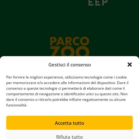
Gestisci il consenso
Per fornire le migliori esperienze, utilizziamo tecnologie come i cookie
per memorizzare e/o accedere alle informazioni del dispositivo. Dare il
consenso a queste tecnologie ci permetterà di elaborare dati come il
Parco Zoo Falconara srl
comportamento di navigazione o identificativi unici su questo sito. Non
Iscritta al registro delle imprese di Ancona N° 00880380423
dare il consenso o ritirarlo potrebbe influire negativamente su alcune
REA N° AN95352 || Capitale Sociale € 60.000,00
funzionalità.
Accetta tutto
Copyright © 2024 Parco Zoo Falconara
Tutti i diritti riservati
Rifiuta tutto