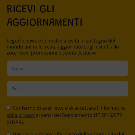
RICEVI GLI
AGGIORNAMENTI
Segui le news e le nostre attività in sostegno del
mondo animale, resta aggiornato sugli eventi allo
zoo, ricevi promozioni e sconti esclusivi!
Please
leave
Confermo di aver letto e di accettare
l'informativa
this
sulla privacy
ai sensi del Regolamento UE 2016/679
field
(GDPR).
empty.
Desidero entrare a far parte della community del